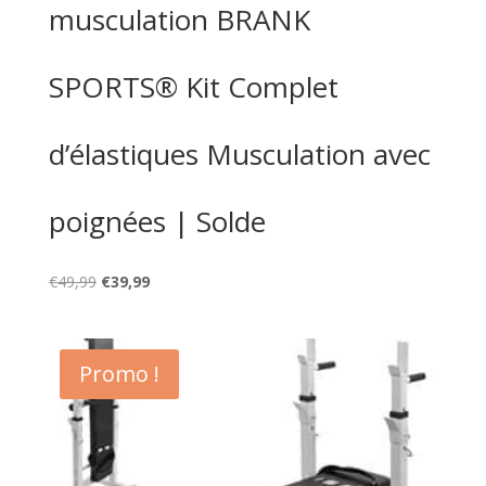
musculation BRANK
SPORTS® Kit Complet
d’élastiques Musculation avec
poignées | Solde
Le
Le
€
49,99
€
39,99
prix
prix
initial
actuel
était :
est :
Promo !
€49,99.
€39,99.