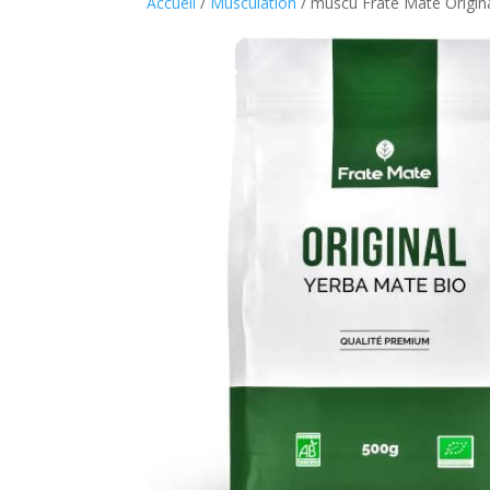
Accueil
/
Musculation
/ muscu Fraté Maté Origina