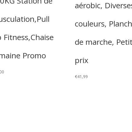
0KG Station de
aérobic, Diverse
sculation,Pull
couleurs, Planc
 Fitness,Chaise
de marche, Peti
maine Promo
prix
00
€
41,99