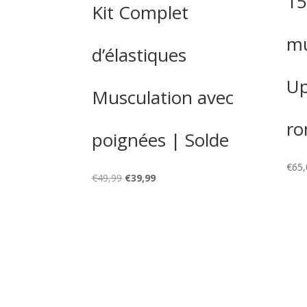
15
Kit Complet
mu
d’élastiques
Up
Musculation avec
ro
poignées | Solde
€
65,
Le
Le
€
49,99
€
39,99
prix
prix
initial
actuel
était :
est :
€49,99.
€39,99.