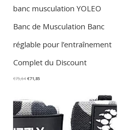
banc musculation YOLEO
Banc de Musculation Banc
réglable pour l’entraînement
Complet du Discount
Le
Le
€
75,64
€
71,85
prix
prix
initial
actuel
était :
est :
€75,64.
€71,85.