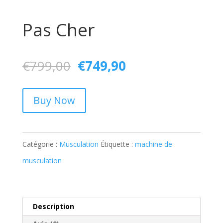
Pas Cher
Le
Le
€
799,00
€
749,90
prix
prix
initial
actuel
Buy Now
était :
est :
€799,00.
€749,90.
Catégorie :
Musculation
Étiquette :
machine de
musculation
Description