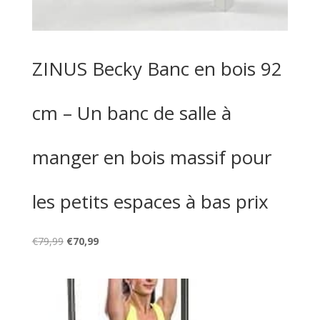
ZINUS Becky Banc en bois 92
cm – Un banc de salle à
manger en bois massif pour
les petits espaces à bas prix
Le
Le
€
79,99
€
70,99
prix
prix
initial
actuel
était :
est :
€79,99.
€70,99.