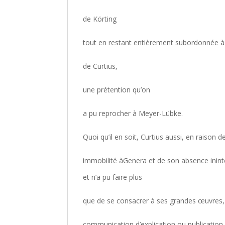
de Körting
tout en restant entièrement subordonnée à l
de Curtius,
une prétention qu’on
a pu reprocher à Meyer-Lübke.
Quoi qu’il en soit, Curtius aussi, en raison 
immobilité àGenera et de son absence inint
et n’a pu faire plus
que de se consacrer à ses grandes œuvres, t
communication d’explication ou publicatio