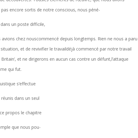
 pas encore sortis de notre conscious, nous péné-
ans un poste difficile,
ous avions chez nouscommencé depuis longtemps. Rien ne nous a paru
situation, et de revivifier le travaildéjà commencé par notre travail
t Britain’, et ne dirigerons en aucun cas contre un défunt,l’attaque
me qui fut.
guistique s’effectue
s réunis dans un seul
 ce propos le chapitre
exemple que nous pou-