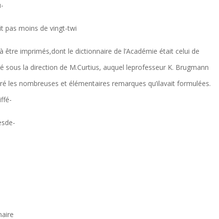
u-
ait pas moins de vingt-twi
à être imprimés,dont le dictionnaire de l’Académie était celui de
gé sous la direction de M.Curtius, auquel leprofesseur K. Brugmann
ré les nombreuses et élémentaires remarques qu’ilavait formulées.
iffé-
tesde-
naire