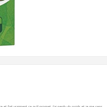
dre et fait vraiment ce qu’il promet. J’ai perdu du poids et je me sens