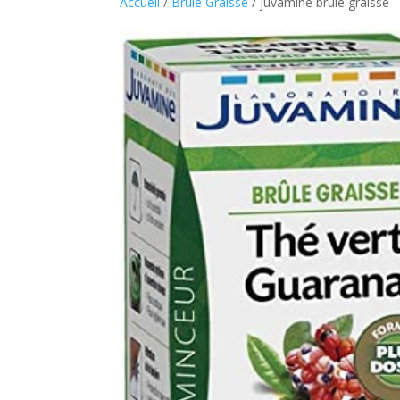
Accueil
/
Brule Graisse
/ juvamine brule graisse