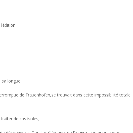
’édition
de sa longue
errompue de Frauenhofen,se trouvait dans cette impossibilité totale,
raiter de cas isolés,
n de découvertes. Tousles éléments de l’œuvre, que nous avons