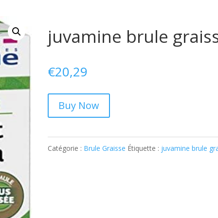
juvamine brule grais
€
20,29
Buy Now
Catégorie :
Brule Graisse
Étiquette :
juvamine brule gr