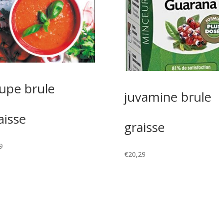
upe brule
juvamine brule
aisse
graisse
9
€
20,29