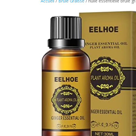
Accueil
/
Brule Graisse
/ huile essentielle brule g