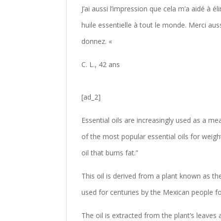
J’ai aussi l’impression que cela m’a aidé à 
huile essentielle à tout le monde. Merci aus
donnez. «
C. L., 42 ans
[ad_2]
Essential oils are increasingly used as a m
of the most popular essential oils for weight
oil that burns fat.”
This oil is derived from a plant known as th
used for centuries by the Mexican people for
The oil is extracted from the plant’s leaves a