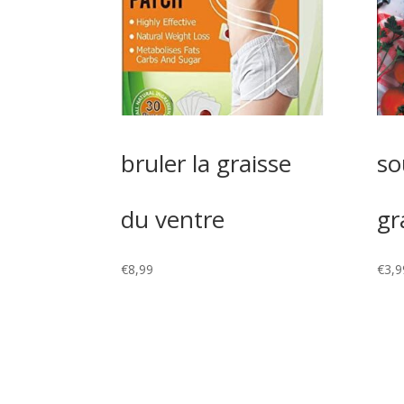
bruler la graisse
so
du ventre
gr
€
8,99
€
3,9