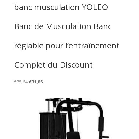
banc musculation YOLEO
Banc de Musculation Banc
réglable pour l’entraînement
Complet du Discount
Le
Le
€
75,64
€
71,85
prix
prix
initial
actuel
était :
est :
€75,64.
€71,85.