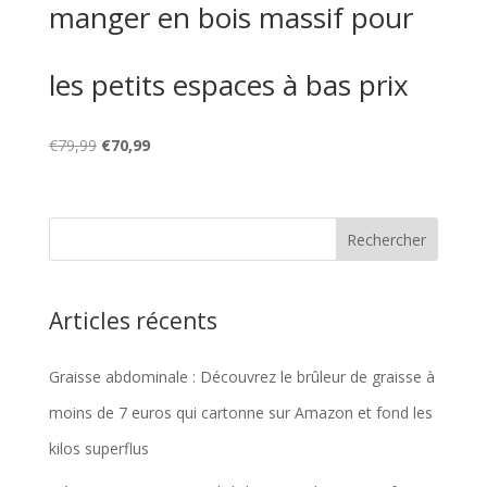
manger en bois massif pour
les petits espaces à bas prix
Le
Le
€
79,99
€
70,99
prix
prix
initial
actuel
était :
est :
€79,99.
€70,99.
Articles récents
Graisse abdominale : Découvrez le brûleur de graisse à
moins de 7 euros qui cartonne sur Amazon et fond les
kilos superflus