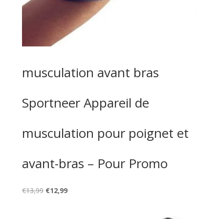
musculation avant bras
Sportneer Appareil de
musculation pour poignet et
avant-bras – Pour Promo
Le
Le
€
13,99
€
12,99
prix
prix
initial
actuel