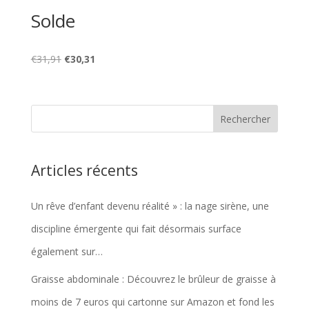
Solde
Le
Le
€
31,91
€
30,31
prix
prix
initial
actuel
était :
est :
€31,91.
€30,31.
Articles récents
Un rêve d’enfant devenu réalité » : la nage sirène, une
discipline émergente qui fait désormais surface
également sur…
Graisse abdominale : Découvrez le brûleur de graisse à
moins de 7 euros qui cartonne sur Amazon et fond les