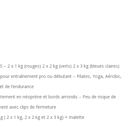
x 1 kg (rouges) 2 x 2 kg (verts) 2 x 3 kg (bleues claires)
ur entraînement pro ou débutant – Pilates, Yoga, Aérobic,
t de l’endurance
ement en néoprène et bords arrondis – Peu de risque de
ement avec clips de fermeture
 ( 2 x 1 kg, 2 x 2 kg et 2 x 3 kg) + malette