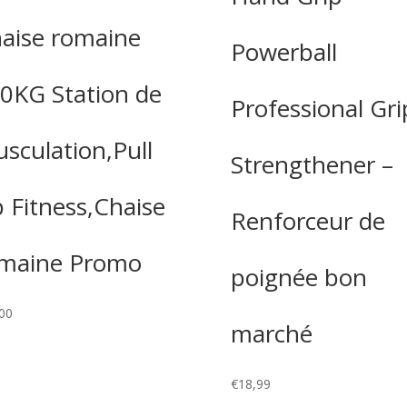
aise romaine
Powerball
0KG Station de
Professional Gri
sculation,Pull
Strengthener –
 Fitness,Chaise
Renforceur de
maine Promo
poignée bon
00
marché
€
18,99