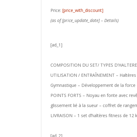
Price:
[price_with_discount]
(as of [price_update_date] –
Details
)
[ad_1]
COMPOSITION DU SET/ TYPES D’HALTERES – 2 
UTILISATION / ENTRAÎNEMENT – Haltères po
Gymnastique – Développement de la force e
POINTS FORTS – Noyau en fonte avec revêt
glissement lié à la sueur – coffret de rang
LIVRAISON – 1 set d’haltères fitness de 12 kg
[ad_2]