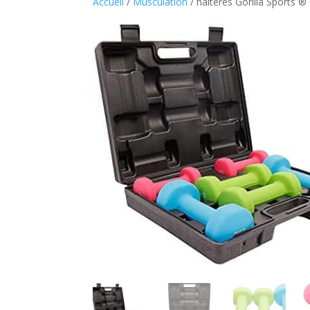
Accueil
/
Musculation
/ halteres Gorilla Sports ®