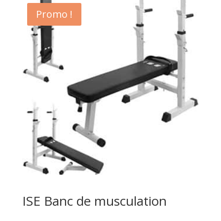
était :
est :
Promo !
€49,99.
€39,99.
ISE Banc de musculation