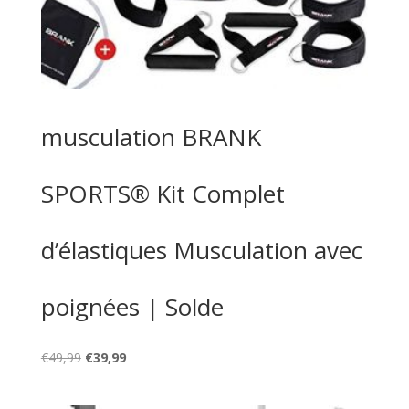
musculation BRANK
SPORTS® Kit Complet
d’élastiques Musculation avec
poignées | Solde
Le
Le
€
49,99
€
39,99
prix
prix
initial
actuel