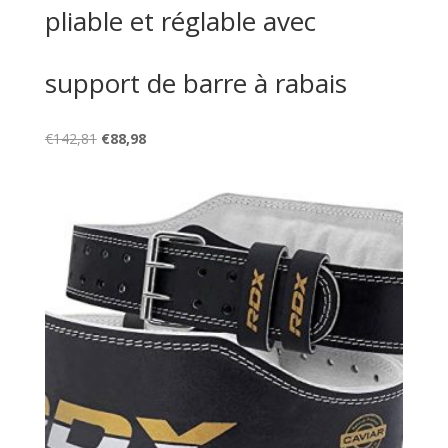
pliable et réglable avec
support de barre à rabais
Le
Le
€
142,81
€
88,98
prix
prix
initial
actuel
était :
est :
€142,81.
€88,98.