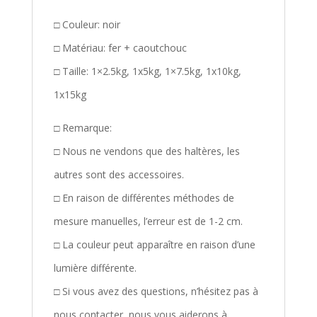
□ Couleur: noir
□ Matériau: fer + caoutchouc
□ Taille: 1×2.5kg, 1x5kg, 1×7.5kg, 1x10kg,
1x15kg
□ Remarque:
□ Nous ne vendons que des haltères, les
autres sont des accessoires.
□ En raison de différentes méthodes de
mesure manuelles, l’erreur est de 1-2 cm.
□ La couleur peut apparaître en raison d’une
lumière différente.
□ Si vous avez des questions, n’hésitez pas à
nous contacter, nous vous aiderons à