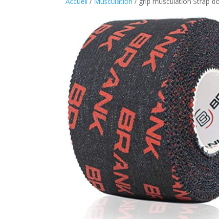
Accueil
/
Musculation
/ grip musculation Strap doi