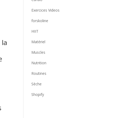
Exercices Videos
forskoline
HIIT
 la
Matériel
Muscles
e
Nutrition
Routines
Sèche
Shopify
s