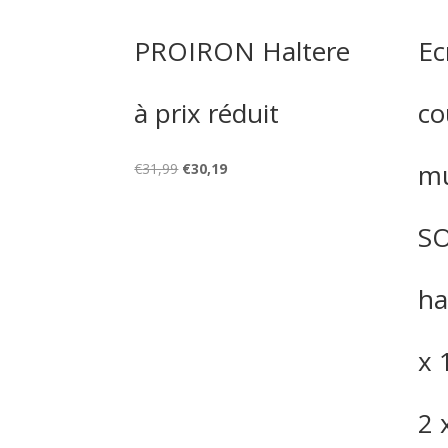
PROIRON Haltere
Ec
à prix réduit
co
mu
Le
Le
€
31,99
€
30,19
prix
prix
initial
actuel
S
était :
est :
€31,99.
€30,19.
ha
x 
2 