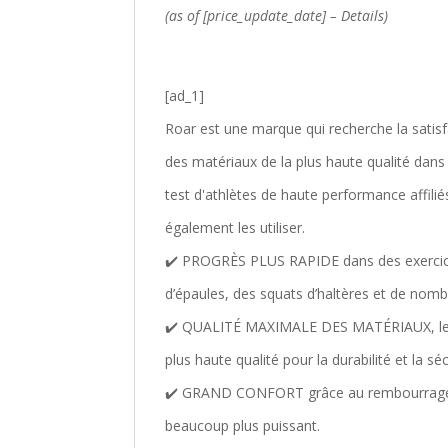
(as of [price_update_date] –
Details
)
[ad_1]
Roar
est une marque qui recherche la satisf
des matériaux de la plus haute qualité dans
test d'athlètes de haute performance affili
également les utiliser.
✔️ PROGRÈS PLUS RAPIDE dans des exercice
d’épaules, des squats d’haltères et de nombr
✔️ QUALITÉ MAXIMALE DES MATÉRIAUX, les s
plus haute qualité pour la durabilité et la s
✔️ GRAND CONFORT grâce au rembourrage du
beaucoup plus puissant.