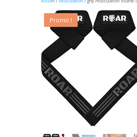
Accueil
/
Musculation
/ grip musculation Roar® 
Promo !