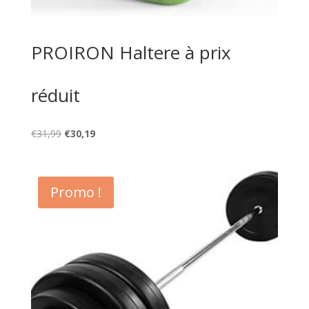
PROIRON Haltere à prix
réduit
Le
Le
€
31,99
€
30,19
prix
prix
initial
actuel
était :
est :
Promo !
€31,99.
€30,19.