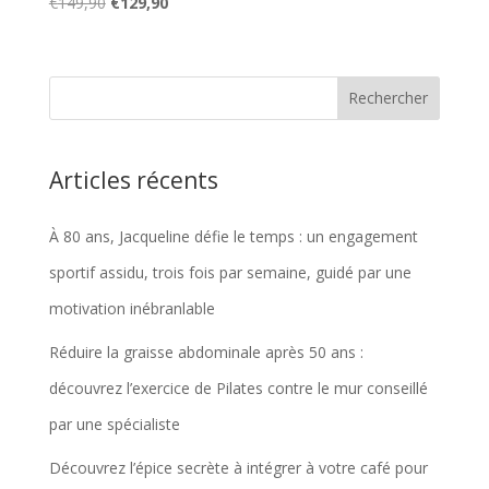
Le
Le
€
149,90
€
129,90
prix
prix
initial
actuel
était :
est :
€149,90.
€129,90.
Articles récents
À 80 ans, Jacqueline défie le temps : un engagement
sportif assidu, trois fois par semaine, guidé par une
motivation inébranlable
Réduire la graisse abdominale après 50 ans :
découvrez l’exercice de Pilates contre le mur conseillé
par une spécialiste
Découvrez l’épice secrète à intégrer à votre café pour