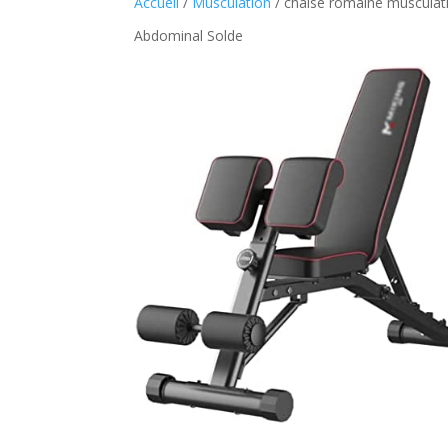
Accueil
/
Musculation
/ chaise romaine musculat
Abdominal Solde