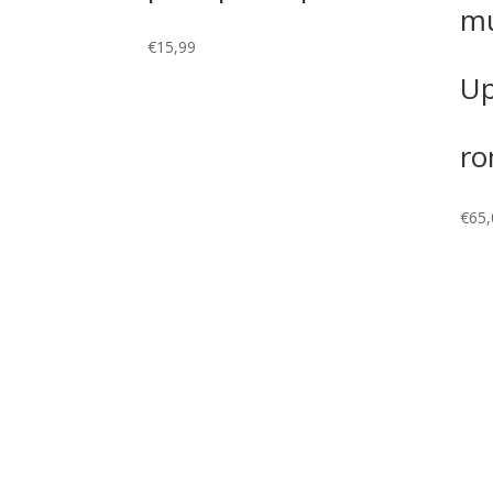
mu
€
15,99
Up
ro
€
65,