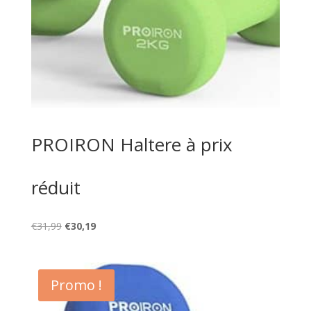
PROIRON Haltere à prix
réduit
Le
Le
€
31,99
€
30,19
prix
prix
initial
actuel
était :
est :
Promo !
€31,99.
€30,19.