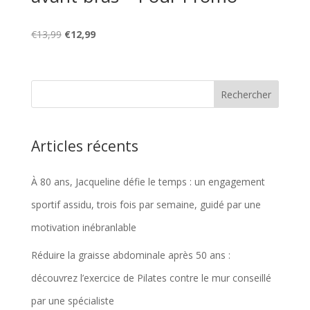
Le
Le
€
13,99
€
12,99
prix
prix
initial
actuel
était :
est :
€13,99.
€12,99.
Articles récents
À 80 ans, Jacqueline défie le temps : un engagement
sportif assidu, trois fois par semaine, guidé par une
motivation inébranlable
Réduire la graisse abdominale après 50 ans :
découvrez l’exercice de Pilates contre le mur conseillé
par une spécialiste