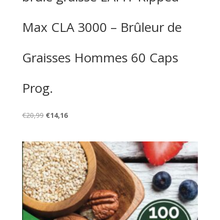
Max CLA 3000 – Brûleur de
Graisses Hommes 60 Caps
Prog.
Le
Le
€
20,99
€
14,16
prix
prix
initial
actuel
était :
est :
€20,99.
€14,16.