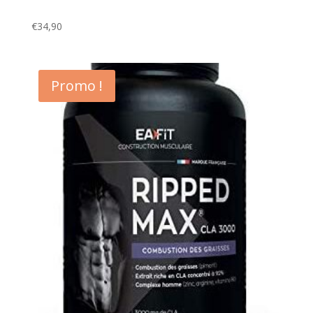
€
34,90
Promo !