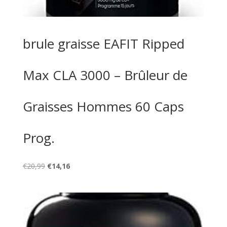
brule graisse EAFIT Ripped
Max CLA 3000 – Brûleur de
Graisses Hommes 60 Caps
Prog.
Le
Le
€
20,99
€
14,16
prix
prix
initial
actuel
était :
est :
€20,99.
€14,16.