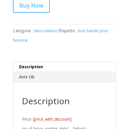
Buy Now
Catégorie :
Musculation
Étiquette :
bois bandé pour
homme
Description
Avis (0)
Description
Price:
[price_with_discount]
(as of [price_update_date] –
Details
)