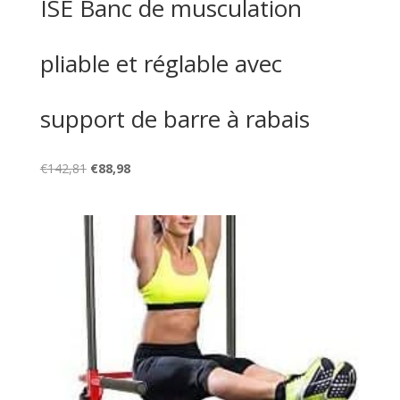
ISE Banc de musculation
pliable et réglable avec
support de barre à rabais
Le
Le
€
142,81
€
88,98
prix
prix
initial
actuel
était :
est :
€142,81.
€88,98.