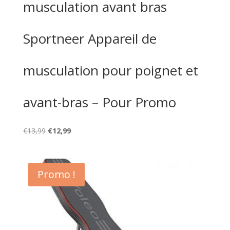
musculation avant bras
Sportneer Appareil de
musculation pour poignet et
avant-bras – Pour Promo
Le
Le
€
13,99
€
12,99
prix
prix
initial
actuel
était :
est :
Promo !
€13,99.
€12,99.