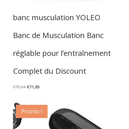
banc musculation YOLEO
Banc de Musculation Banc
réglable pour l’entraînement
Complet du Discount
Le
Le
€
75,64
€
71,85
prix
prix
initial
actuel
était :
est :
Promo !
€75,64.
€71,85.