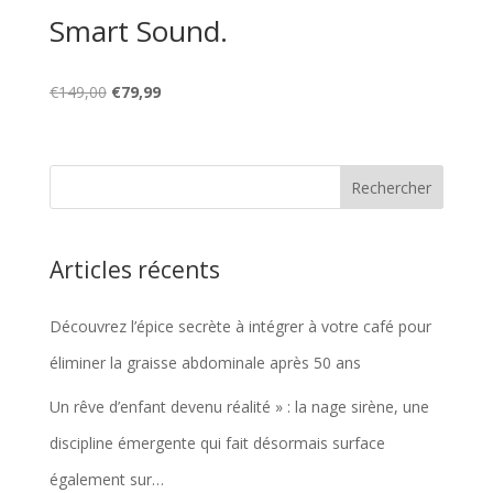
Smart Sound.
Le
Le
€
149,00
€
79,99
prix
prix
initial
actuel
était :
est :
€149,00.
€79,99.
Articles récents
Découvrez l’épice secrète à intégrer à votre café pour
éliminer la graisse abdominale après 50 ans
Un rêve d’enfant devenu réalité » : la nage sirène, une
discipline émergente qui fait désormais surface
également sur…