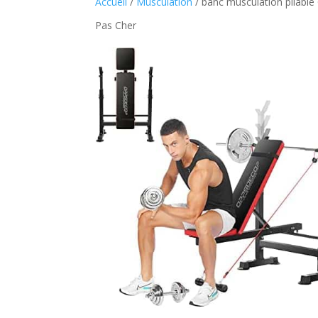
Accueil
/
Musculation
/ banc musculation pliabl
Pas Cher