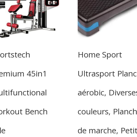
ortstech
Home Sport
emium 45in1
Ultrasport Plan
ltifunctional
aérobic, Diverse
rkout Bench
couleurs, Planc
le
de marche, Peti