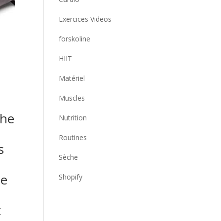
Exercices Videos
forskoline
HIIT
Matériel
Muscles
che
Nutrition
Routines
s
Sèche
he
Shopify
t