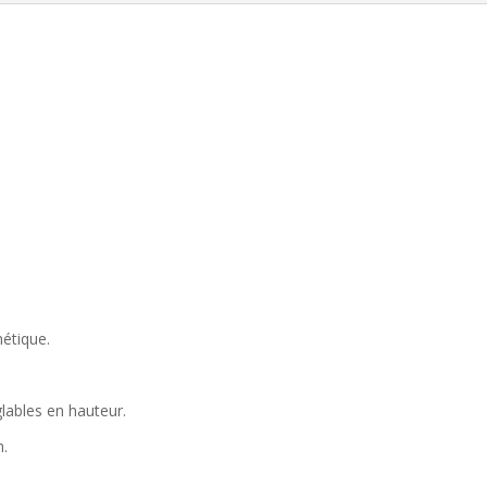
hétique.
glables en hauteur.
m.