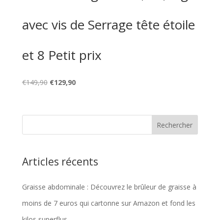
avec vis de Serrage tête étoile
et 8 Petit prix
Le
Le
€
149,90
€
129,90
prix
prix
initial
actuel
était :
est :
€149,90.
€129,90.
Articles récents
Graisse abdominale : Découvrez le brûleur de graisse à
moins de 7 euros qui cartonne sur Amazon et fond les
kilos superflus