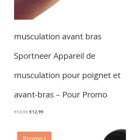
musculation avant bras
Sportneer Appareil de
musculation pour poignet et
avant-bras – Pour Promo
Le
Le
€
13,99
€
12,99
prix
prix
initial
actuel
était :
est :
Promo !