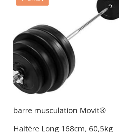
€13,99.
€12,99.
barre musculation Movit®
Haltère Long 168cm, 60,5kg