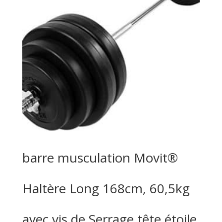
barre musculation Movit®
Haltère Long 168cm, 60,5kg
avec vis de Serrage tête étoile