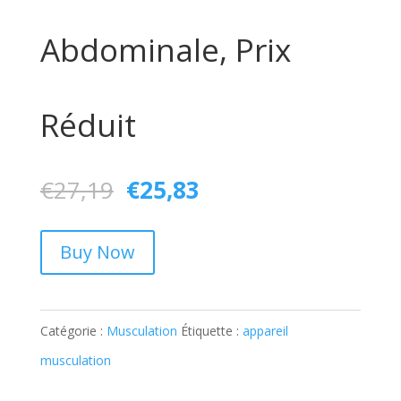
Abdominale, Prix
Réduit
Le
Le
€
27,19
€
25,83
prix
prix
initial
actuel
Buy Now
était :
est :
€27,19.
€25,83.
Catégorie :
Musculation
Étiquette :
appareil
musculation