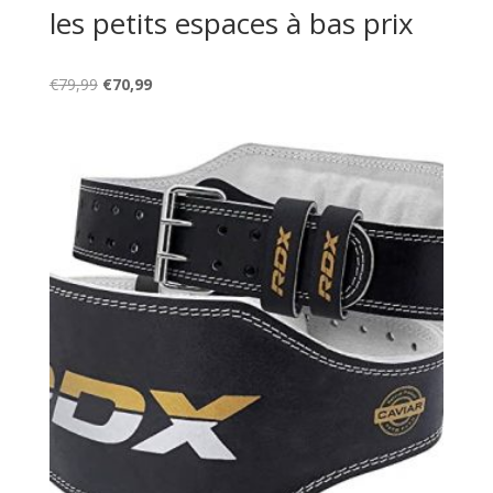
les petits espaces à bas prix
Le
Le
€
79,99
€
70,99
prix
prix
initial
actuel
était :
est :
€79,99.
€70,99.