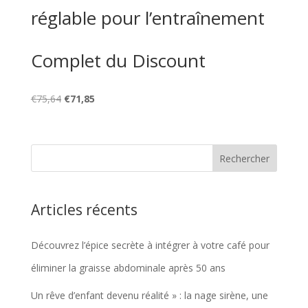
réglable pour l’entraînement
Complet du Discount
Le
Le
€
75,64
€
71,85
prix
prix
initial
actuel
était :
est :
€75,64.
€71,85.
Articles récents
Découvrez l’épice secrète à intégrer à votre café pour
éliminer la graisse abdominale après 50 ans
Un rêve d’enfant devenu réalité » : la nage sirène, une