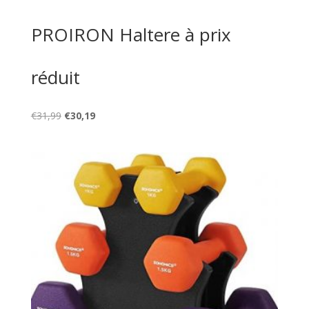
PROIRON Haltere à prix
réduit
Le
Le
€
31,99
€
30,19
prix
prix
initial
actuel
était :
est :
€31,99.
€30,19.