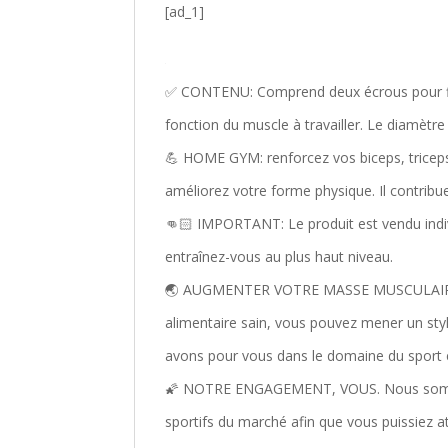
[ad_1]
✅ CONTENU: Comprend deux écrous pour fixer
fonction du muscle à travailler. Le diamètr
💪 HOME GYM: renforcez vos biceps, triceps
améliorez votre forme physique. Il contrib
👊🏻 IMPORTANT: Le produit est vendu indivi
entraînez-vous au plus haut niveau.
🌏 AUGMENTER VOTRE MASSE MUSCULAIRE: Av
alimentaire sain, vous pouvez mener un styl
avons pour vous dans le domaine du sport e
🌠 NOTRE ENGAGEMENT, VOUS. Nous sommes
sportifs du marché afin que vous puissiez at