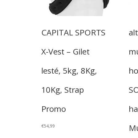
CAPITAL SPORTS
al
X-Vest – Gilet
mu
lesté, 5kg, 8Kg,
h
10Kg, Strap
SO
Promo
ha
Mu
€
54,99