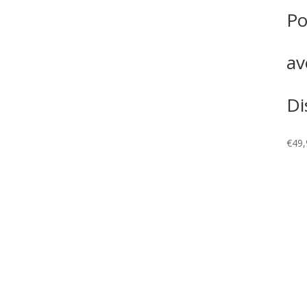
Po
av
Di
€
49,