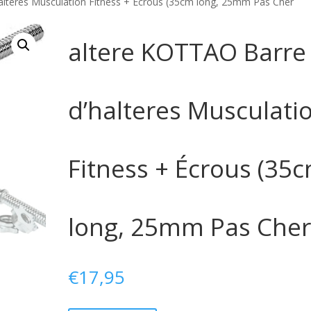
alteres Musculation Fitness + Écrous (35cm long, 25mm Pas Cher
altere KOTTAO Barre
d’halteres Musculati
Fitness + Écrous (35
long, 25mm Pas Che
€
17,95