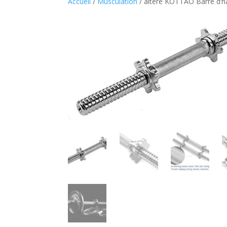
Accueil
/
Musculation
/ altere KOTTAO Barre d’h