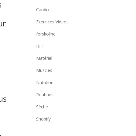
s
Cardio
ur
Exercices Videos
forskoline
HIIT
Matériel
Muscles
Nutrition
Routines
us
Sèche
Shopify