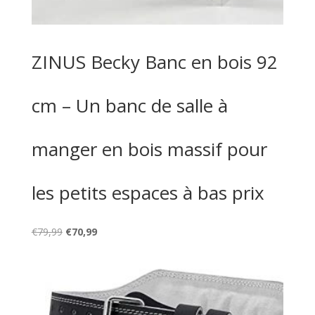
ZINUS Becky Banc en bois 92
cm – Un banc de salle à
manger en bois massif pour
les petits espaces à bas prix
Le
Le
€
79,99
€
70,99
prix
prix
initial
actuel
était :
est :
€79,99.
€70,99.