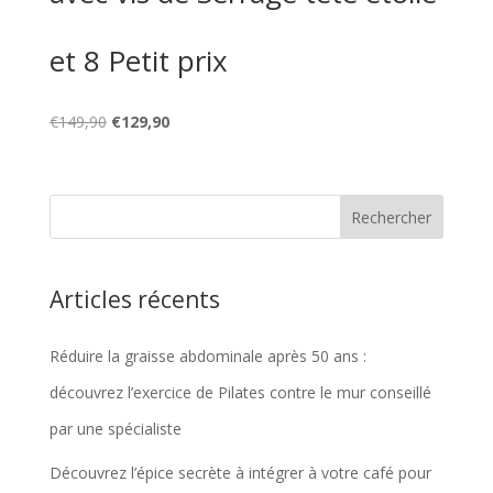
et 8 Petit prix
Le
Le
€
149,90
€
129,90
prix
prix
initial
actuel
était :
est :
€149,90.
€129,90.
Articles récents
Réduire la graisse abdominale après 50 ans :
découvrez l’exercice de Pilates contre le mur conseillé
par une spécialiste
Découvrez l’épice secrète à intégrer à votre café pour