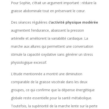
l
Pour Sophie, c’était un argument important : réduire la
t
graisse abdominale tout en préservant le cœur.
a
Des séances régulières d’
activité physique modérée
t
augmentent l’endurance, abaissent la pression
s
artérielle et améliorent la variabilité cardiaque. La
d
marche aux allures qui permettent une conversation
u
stimule la capacité oxydative sans générer un stress
c
physiologique excessif.
a
l
L’étude mentionnée a montré une diminution
c
comparable de la graisse viscérale dans les deux
u
groupes, ce qui confirme que la dépense énergétique
l
globale reste essentielle pour la santé métabolique.
a
Toutefois, la supériorité de la marche lente sur la perte