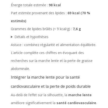
R
Énergie totale estimée :
98 kcal
é
Part estimée provenant des lipides :
69 kcal (70 %
s
estimés)
u
Grammes de lipides brûlés (≈ 9 kcal/g) :
7,6 g
m
Détails et hypothèses
é
Astuce : combinez régularité et alimentation équilibrée.
d
L’article complète ces chiffres en évoquant des
e
recherches sur la marche lente et la perte de graisse
s
abdominale.
r
Intégrer la marche lente pour la santé
é
cardiovasculaire et la perte de poids durable
s
Au-delà de l’effet sur la silhouette, la
marche lente
u
améliore significativement la
santé cardiovasculaire
.