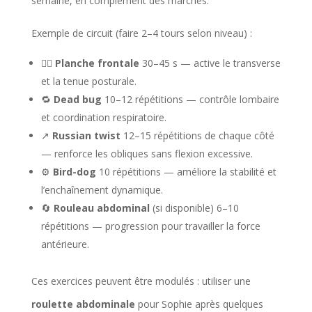
semaine, en complément des marches.
Exemple de circuit (faire 2–4 tours selon niveau) :
🏋️‍♀️
Planche frontale
30–45 s — active le transverse
et la tenue posturale.
🔁
Dead bug
10–12 répétitions — contrôle lombaire
et coordination respiratoire.
↗️
Russian twist
12–15 répétitions de chaque côté
— renforce les obliques sans flexion excessive.
⚙️
Bird-dog
10 répétitions — améliore la stabilité et
l’enchaînement dynamique.
🔄
Rouleau abdominal
(si disponible) 6–10
répétitions — progression pour travailler la force
antérieure.
Ces exercices peuvent être modulés : utiliser une
roulette abdominale
pour Sophie après quelques