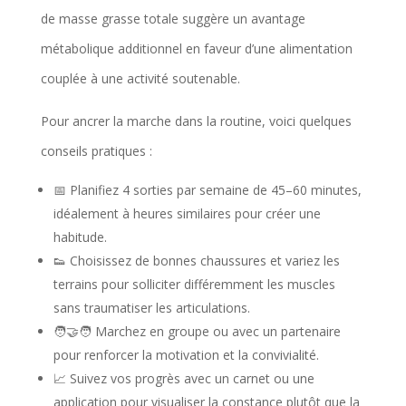
t
de masse grasse totale suggère un avantage
e
métabolique additionnel en faveur d’une alimentation
u
couplée à une activité soutenable.
r
Pour ancrer la marche dans la routine, voici quelques
conseils pratiques :
📅 Planifiez 4 sorties par semaine de 45–60 minutes,
idéalement à heures similaires pour créer une
habitude.
👟 Choisissez de bonnes chaussures et variez les
terrains pour solliciter différemment les muscles
sans traumatiser les articulations.
🧑‍🤝‍🧑 Marchez en groupe ou avec un partenaire
pour renforcer la motivation et la convivialité.
📈 Suivez vos progrès avec un carnet ou une
application pour visualiser la constance plutôt que la