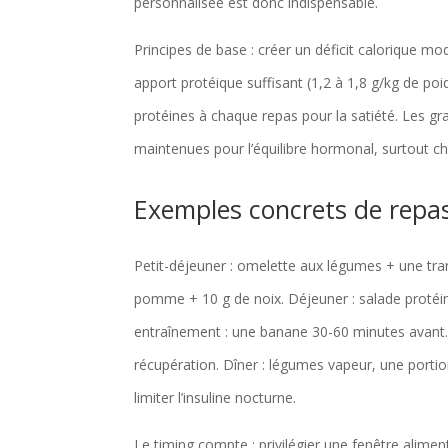
personnalisée est donc indispensable.
Principes de base : créer un déficit calorique m
apport protéique suffisant (1,2 à 1,8 g/kg de po
protéines à chaque repas pour la satiété. Les grai
maintenues pour l’équilibre hormonal, surtout 
Exemples concrets de repas
Petit-déjeuner : omelette aux légumes + une tra
pomme + 10 g de noix. Déjeuner : salade protéiné
entraînement : une banane 30-60 minutes avant. 
récupération. Dîner : légumes vapeur, une port
limiter l’insuline nocturne.
Le timing compte : privilégier une fenêtre alime