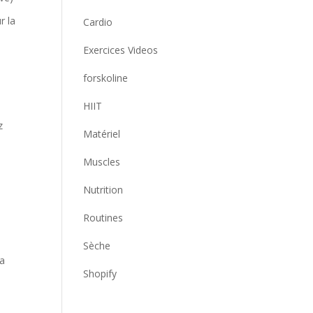
r la
Cardio
Exercices Videos
forskoline
HIIT
z
Matériel
Muscles
Nutrition
Routines
Sèche
la
Shopify