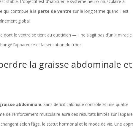
st stable. L’objectif est d’habituer le système neuro-musculaire à
e qui contribue à la
perte de ventre
sur le long terme quand il est
aînement global.
e dont le ventre se tient au quotidien — il ne s’agit pas d’un « miracle
hange l’apparence et la sensation du tronc.
 perdre la graisse abdominale et
t
graisse abdominale
. Sans déficit calorique contrôlé et une qualité
e de renforcement musculaire aura des résultats limités sur l’appar
 changent selon l’âge, le statut hormonal et le mode de vie. Une app