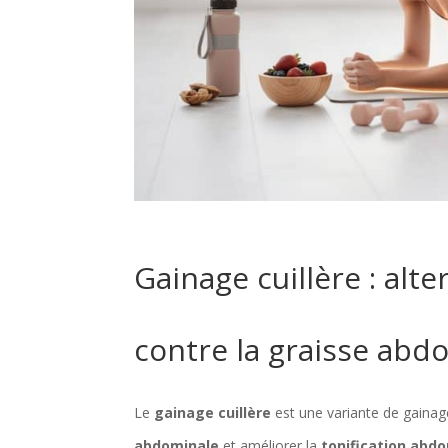
Gainage cuillère : alte
contre la graisse abd
Le
gainage cuillère
est une variante de gainag
abdominale
et améliorer la
tonification abd