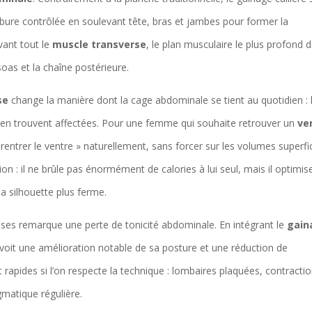
bure contrôlée en soulevant tête, bras et jambes pour former la
avant tout le
muscle transverse
, le plan musculaire le plus profond d
oas et la chaîne postérieure.
se
change la manière dont la cage abdominale se tient au quotidien : 
 s’en trouvent affectées. Pour une femme qui souhaite retrouver un
ve
 rentrer le ventre » naturellement, sans forcer sur les volumes superfic
 : il ne brûle pas énormément de calories à lui seul, mais il optimise
a silhouette plus ferme.
ses remarque une perte de tonicité abdominale. En intégrant le
gain
e voit une amélioration notable de sa posture et une réduction de
rapides si l’on respecte la technique : lombaires plaquées, contracti
gmatique régulière.