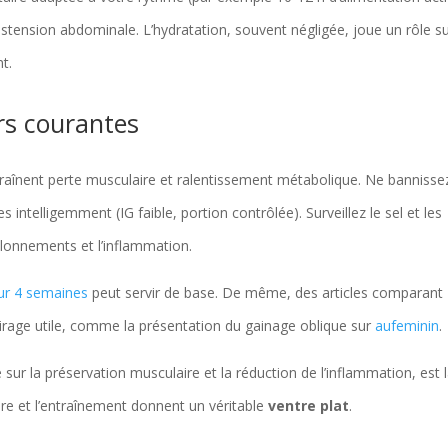
 distension abdominale. L’hydratation, souvent négligée, joue un rôle su
t.
urs courantes
entraînent perte musculaire et ralentissement métabolique. Ne bannisse
 intelligemment (IG faible, portion contrôlée). Surveillez le sel et les
allonnements et l’inflammation.
sur 4 semaines
peut servir de base. De même, des articles comparant
irage utile, comme la présentation du gainage oblique sur
aufeminin
.
 sur la préservation musculaire et la réduction de l’inflammation, est 
ère et l’entraînement donnent un véritable
ventre plat
.