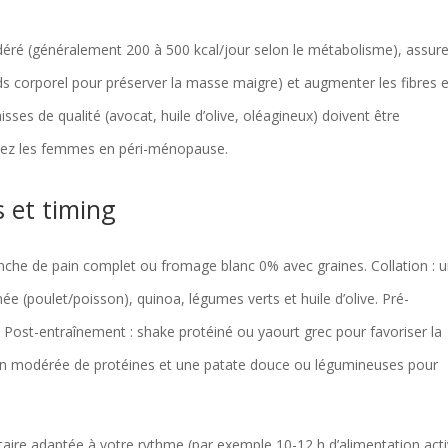
odéré (généralement 200 à 500 kcal/jour selon le métabolisme), assur
ids corporel pour préserver la masse maigre) et augmenter les fibres e
sses de qualité (avocat, huile d’olive, oléagineux) doivent être
chez les femmes en péri-ménopause.
 et timing
nche de pain complet ou fromage blanc 0% avec graines. Collation : 
e (poulet/poisson), quinoa, légumes verts et huile d’olive. Pré-
Post-entraînement : shake protéiné ou yaourt grec pour favoriser la
ion modérée de protéines et une patate douce ou légumineuses pour
ntaire adaptée à votre rythme (par exemple 10-12 h d’alimentation act