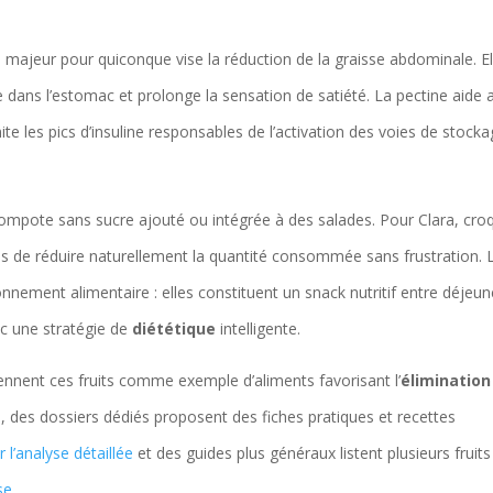
e majeur pour quiconque vise la réduction de la graisse abdominale. El
le dans l’estomac et prolonge la sensation de satiété. La pectine aide 
imite les pics d’insuline responsables de l’activation des voies de stock
mpote sans sucre ajouté ou intégrée à des salades. Pour Clara, cro
s de réduire naturellement la quantité consommée sans frustration. 
nnement alimentaire : elles constituent un snack nutritif entre déjeun
ec une stratégie de
diététique
intelligente.
rennent ces fruits comme exemple d’aliments favorisant l’
élimination
, des dossiers dédiés proposent des fiches pratiques et recettes
r l’analyse détaillée
et des guides plus généraux listent plusieurs fruits
se
.