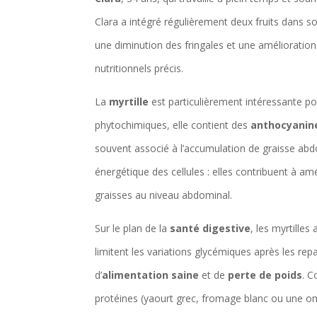
Clara a intégré régulièrement deux fruits dans so
une diminution des fringales et une amélioratio
nutritionnels précis.
La
myrtille
est particulièrement intéressante po
phytochimiques, elle contient des
anthocyanin
souvent associé à l’accumulation de graisse ab
énergétique des cellules : elles contribuent à amél
graisses au niveau abdominal.
Sur le plan de la
santé digestive
, les myrtilles
limitent les variations glycémiques après les rep
d’
alimentation saine
et de
perte de poids
. C
protéines (yaourt grec, fromage blanc ou une omel