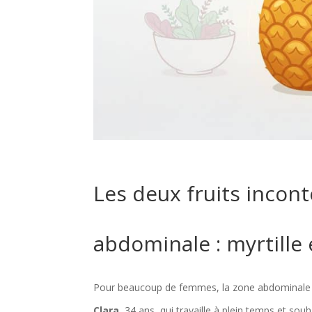
Les deux fruits incont
abdominale : myrtill
Pour beaucoup de femmes, la zone abdominale co
Clara
, 34 ans, qui travaille à plein temps et sou