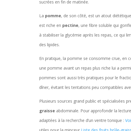
sucrées en fin de matinée.
La
pomme
, de son côté, est un atout diététiqu
est riche en
pectine
, une fibre soluble qui gonf
à stabiliser la glycémie après les repas, ce qui l
des lipides.
En pratique, la pomme se consomme crue, en co
une pomme avant un repas plus riche lui a permi
pommes sont aussi très pratiques pour le fractio
dîner, évitant les tentations peu compatibles av
Plusieurs sources grand public et spécialisées p
graisse
abdominale. Pour approfondir la lecture
adaptées à la recherche d’un ventre tonique :
Voi
utiles pour la minceur
Liste des fruits brûle-grais