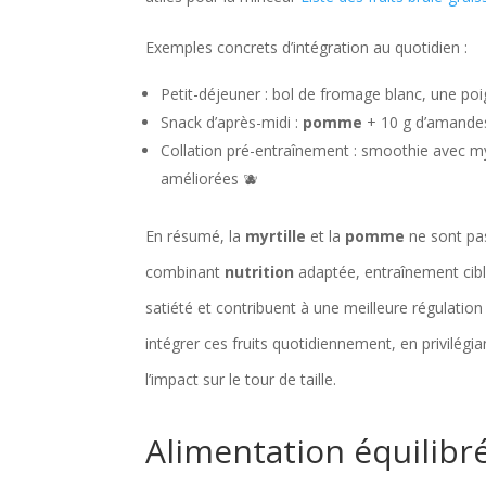
Exemples concrets d’intégration au quotidien :
Petit-déjeuner : bol de fromage blanc, une p
Snack d’après-midi :
pomme
+ 10 g d’amandes,
Collation pré-entraînement : smoothie avec myr
améliorées 🫐
En résumé, la
myrtille
et la
pomme
ne sont pas
combinant
nutrition
adaptée, entraînement ciblé
satiété et contribuent à une meilleure régulation 
intégrer ces fruits quotidiennement, en privilégia
l’impact sur le tour de taille.
Alimentation équilibr