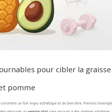
ournables pour cibler la graisse
e et pomme
ncentre un fort enjeu esthétique et de bien-être. Prenons l’exempl
haite retrouver un
ventre plat
sans recourir à des régimes extrêmes.