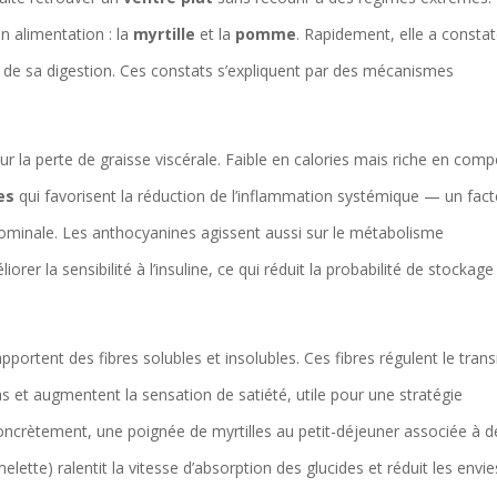
n alimentation : la
myrtille
et la
pomme
. Rapidement, elle a consta
n de sa digestion. Ces constats s’expliquent par des mécanismes
ur la perte de graisse viscérale. Faible en calories mais riche en com
es
qui favorisent la réduction de l’inflammation systémique — un fact
dominale. Les anthocyanines agissent aussi sur le métabolisme
iorer la sensibilité à l’insuline, ce qui réduit la probabilité de stockag
 apportent des fibres solubles et insolubles. Ces fibres régulent le transi
as et augmentent la sensation de satiété, utile pour une stratégie
oncrètement, une poignée de myrtilles au petit-déjeuner associée à d
ette) ralentit la vitesse d’absorption des glucides et réduit les envie