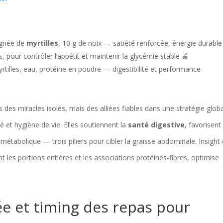
oignée de
myrtilles
, 10 g de noix — satiété renforcée, énergie durable
 pour contrôler l’appétit et maintenir la glycémie stable 🍎
tilles, eau, protéine en poudre — digestibilité et performance
 des miracles isolés, mais des alliées fiables dans une stratégie glob
 et hygiène de vie. Elles soutiennent la
santé digestive
, favorisent 
métabolique — trois piliers pour cibler la graisse abdominale. Insight c
nt les portions entières et les associations protéines-fibres, optimise
ée et timing des repas pour