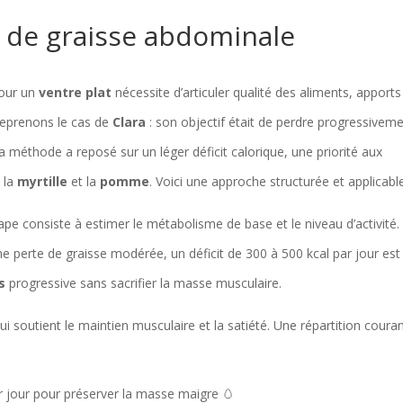
on de graisse abdominale
pour un
ventre plat
nécessite d’articuler qualité des aliments, apports
Reprenons le cas de
Clara
: son objectif était de perdre progressivem
a méthode a reposé sur un léger déficit calorique, une priorité aux
e la
myrtille
et la
pomme
. Voici une approche structurée et applicabl
tape consiste à estimer le métabolisme de base et le niveau d’activité.
 perte de graisse modérée, un déficit de 300 à 500 kcal par jour est
s
progressive sans sacrifier la masse musculaire.
ui soutient le maintien musculaire et la satiété. Une répartition coura
ar jour pour préserver la masse maigre 🥚