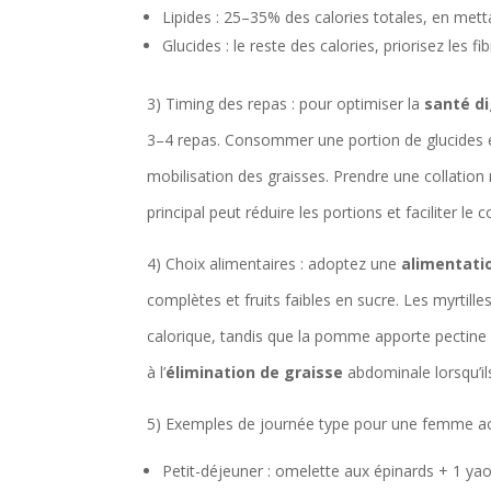
Lipides : 25–35% des calories totales, en metta
Glucides : le reste des calories, priorisez les f
3) Timing des repas : pour optimiser la
santé d
3–4 repas. Consommer une portion de glucides et
mobilisation des graisses. Prendre une collatio
principal peut réduire les portions et faciliter le 
4) Choix alimentaires : adoptez une
alimentati
complètes et fruits faibles en sucre. Les myrtille
calorique, tandis que la pomme apporte pectine et
à l’
élimination de graisse
abdominale lorsqu’il
5) Exemples de journée type pour une femme act
Petit-déjeuner : omelette aux épinards + 1 yao