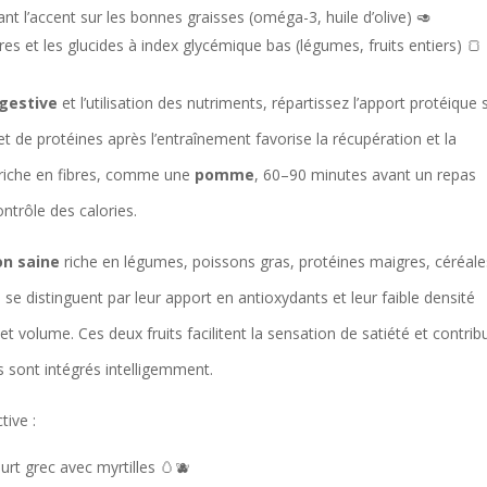
nt l’accent sur les bonnes graisses (oméga-3, huile d’olive) 🥑
ibres et les glucides à index glycémique bas (légumes, fruits entiers) 🍞
igestive
et l’utilisation des nutriments, répartissez l’apport protéique 
 de protéines après l’entraînement favorise la récupération et la
n riche en fibres, comme une
pomme
, 60–90 minutes avant un repas
contrôle des calories.
on saine
riche en légumes, poissons gras, protéines maigres, céréale
s se distinguent par leur apport en antioxydants et leur faible densité
 volume. Ces deux fruits facilitent la sensation de satiété et contrib
s sont intégrés intelligemment.
ive :
urt grec avec myrtilles 🥚🫐