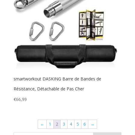
smartworkout DASKING Barre de Bandes de
Résistance, Détachable de Pas Cher
€
66,99
←
1
2
3
4
5
6
→