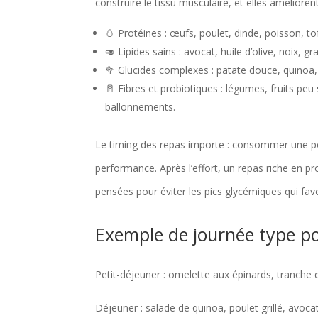
construire le tissu musculaire, et elles améliorent
🥚 Protéines : œufs, poulet, dinde, poisson, 
🥑 Lipides sains : avocat, huile d’olive, noix, gr
🥦 Glucides complexes : patate douce, quinoa, 
🥛 Fibres et probiotiques : légumes, fruits peu
ballonnements.
Le timing des repas importe : consommer une po
performance. Après l’effort, un repas riche en pr
pensées pour éviter les pics glycémiques qui fav
Exemple de journée type po
Petit-déjeuner : omelette aux épinards, tranche 
Déjeuner : salade de quinoa, poulet grillé, avocat,