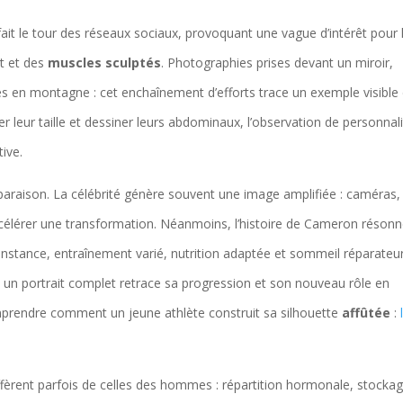
it le tour des réseaux sociaux, provoquant une vague d’intérêt pour 
at et des
muscles sculptés
. Photographies prises devant un miroir,
es en montagne : cet enchaînement d’efforts trace un exemple visible
er leur taille et dessiner leurs abdominaux, l’observation de personnal
tive.
mparaison. La célébrité génère souvent une image amplifiée : caméras,
ccélérer une transformation. Néanmoins, l’histoire de Cameron réson
constance, entraînement varié, nutrition adaptée et sommeil réparateur
e, un portrait complet retrace sa progression et son nouveau rôle en
mprendre comment un jeune athlète construit sa silhouette
affûtée
:
ffèrent parfois de celles des hommes : répartition hormonale, stocka