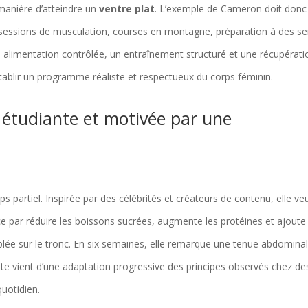
a manière d’atteindre un
ventre plat
. L’exemple de Cameron doit donc
r (sessions de musculation, courses en montagne, préparation à des s
ne alimentation contrôlée, un entraînement structuré et une récupérati
tablir un programme réaliste et respectueux du corps féminin.
s, étudiante et motivée par une
s partiel. Inspirée par des célébrités et créateurs de contenu, elle ve
ce par réduire les boissons sucrées, augmente les protéines et ajoute
ée sur le tronc. En six semaines, elle remarque une tenue abdomina
ite vient d’une adaptation progressive des principes observés chez de
uotidien.