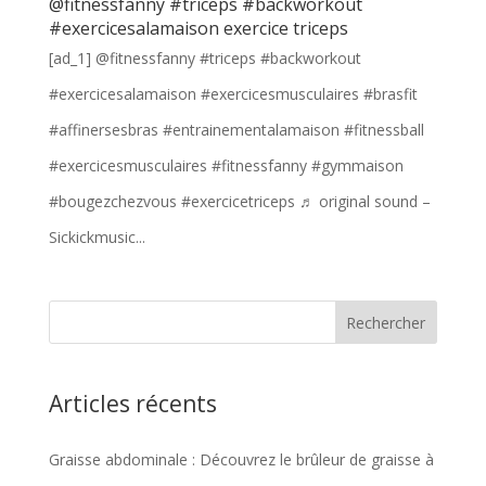
@fitnessfanny #triceps #backworkout
#exercicesalamaison exercice triceps
[ad_1] @fitnessfanny #triceps #backworkout
#exercicesalamaison #exercicesmusculaires #brasfit
#affinersesbras #entrainementalamaison #fitnessball
#exercicesmusculaires #fitnessfanny #gymmaison
#bougezchezvous #exercicetriceps ♬ original sound –
Sickickmusic...
Articles récents
Graisse abdominale : Découvrez le brûleur de graisse à