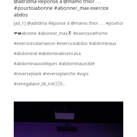
@adridma Réponse à @mamo thior . . .
#pourtoiabonne #abonner_max exercice
abdos
[ad_1] @adridma Réponse à @mamo thior . . . #pourtoi
❤❤️abonne #abonner_max🔝 #exerciseathome
#exercicesalamaison #exerciceabdos #abdominaux
#abdominal #abdominalesencasa
#abdominauxobliques #abdominauxciblé
#reverseplank #reverseplanche #vups
#senegalaise_tik_tok🇸🇳...