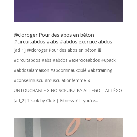
@cloroger Pour des abos en béton
#circuitabdos #abs #abdos exercice abdos
[ad_1] @cloroger Pour des abos en béton 🍫
#circuitabdos #abs #abdos #exerciceabdos #6pack
#abdosalamaison #abdominauxciblé #abstraining
#conseilmuscu #musculationfemme ♬
UNTOUCHABLE X NO SCRUBZ BY ALTÉGO – ALTÉGO
[ad_2] Tiktok by Cloé | Fitness ⚡️ If you’re...