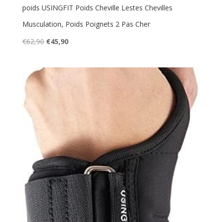
poids USINGFIT Poids Cheville Lestes Chevilles
Musculation, Poids Poignets 2 Pas Cher
Le
Le
€
62,90
€
45,90
prix
prix
initial
actuel
était :
est :
€62,90.
€45,90.