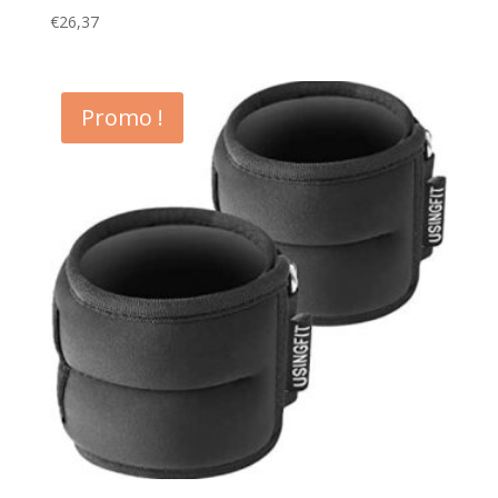
€
26,37
Promo !