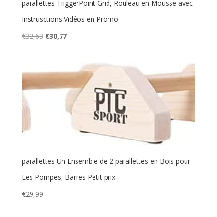
parallettes TriggerPoint Grid, Rouleau en Mousse avec
Instrusctions Vidéos en Promo
Le
Le
€
32,63
€
30,77
prix
prix
initial
actuel
était :
est :
€32,63.
€30,77.
parallettes Un Ensemble de 2 parallettes en Bois pour
Les Pompes, Barres Petit prix
€
29,99