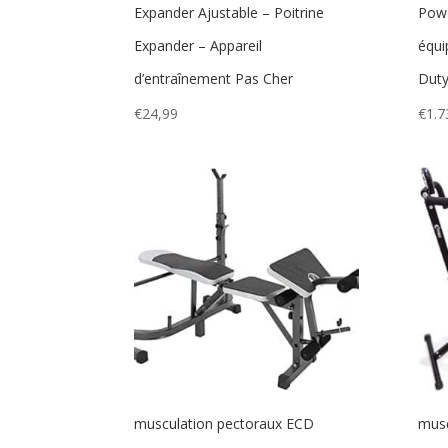
Expander Ajustable – Poitrine
Powe
Expander – Appareil
équi
d’entraînement Pas Cher
Duty
€
24,99
€
1.7
musculation pectoraux ECD
musc