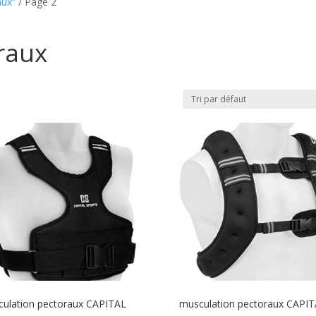
aux”
/ Page 2
raux
ulation pectoraux CAPITAL
musculation pectoraux CAPI