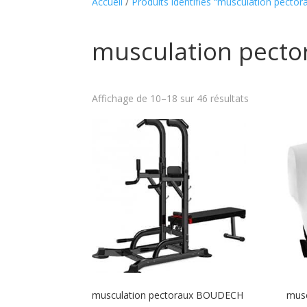
Accueil
/
Produits identifiés “musculation pector
musculation pecto
Affichage de 10–18 sur 46 résultats
musculation pectoraux BOUDECH
musc