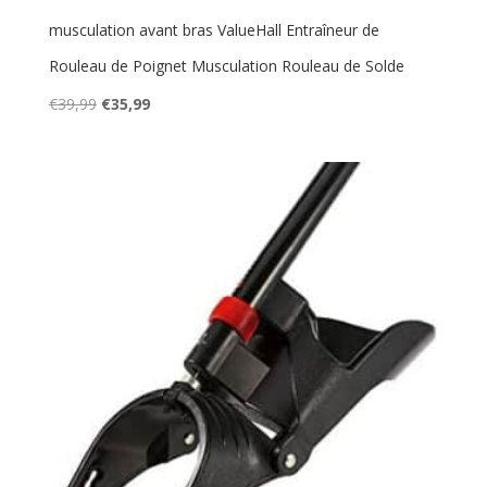
musculation avant bras ValueHall Entraîneur de
Rouleau de Poignet Musculation Rouleau de Solde
Le
Le
€
39,99
€
35,99
prix
prix
initial
actuel
était :
est :
€39,99.
€35,99.