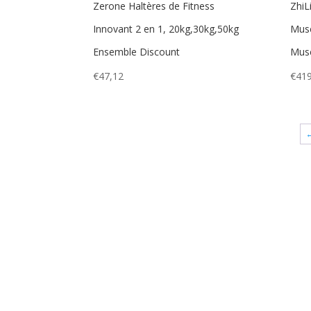
Zerone Haltères de Fitness
ZhiL
Innovant 2 en 1, 20kg,30kg,50kg
Musc
Ensemble Discount
Musc
€
47,12
€
419