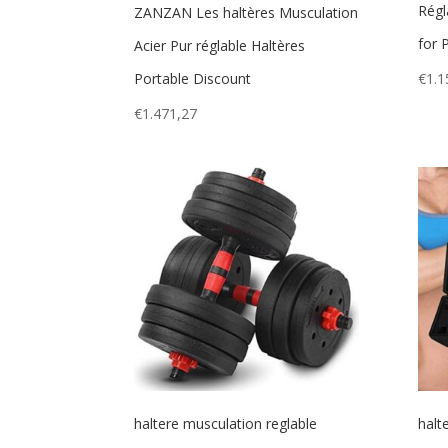
Régl
ZANZAN Les haltères Musculation
for 
Acier Pur réglable Haltères
€
1.1
Portable Discount
€
1.471,27
haltere musculation reglable
halt