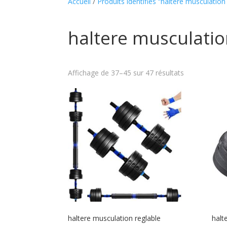
Accueil
/
Produits identifiés “haltere musculation
haltere musculatio
Affichage de 37–45 sur 47 résultats
haltere musculation reglable
halt