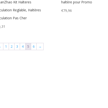
ianZhao Kit Halteres
haltère pour Promo
ulation Reglable, Haltères
€
79,96
ulation Pas Cher
,31
←
1
2
3
4
5
6
→