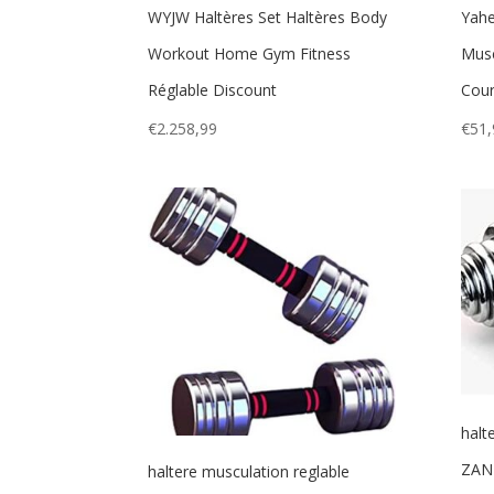
WYJW Haltères Set Haltères Body
Yahe
Workout Home Gym Fitness
Musc
Réglable Discount
Cour
€
2.258,99
€
51,
halt
ZANZ
haltere musculation reglable