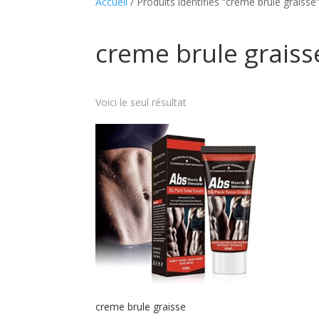
Accueil
/ Produits identifiés “creme brule graisse
creme brule graiss
Voici le seul résultat
creme brule graisse