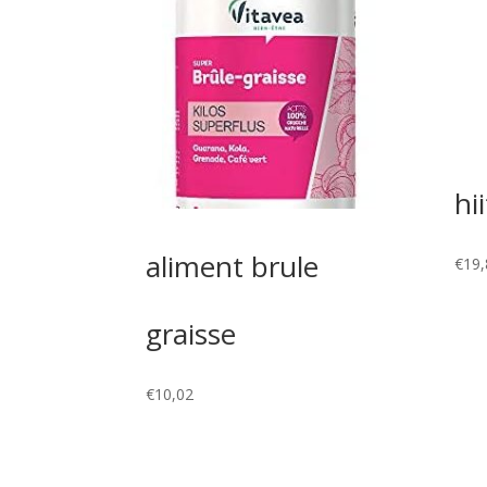
hi
aliment brule
€
19,
graisse
€
10,02