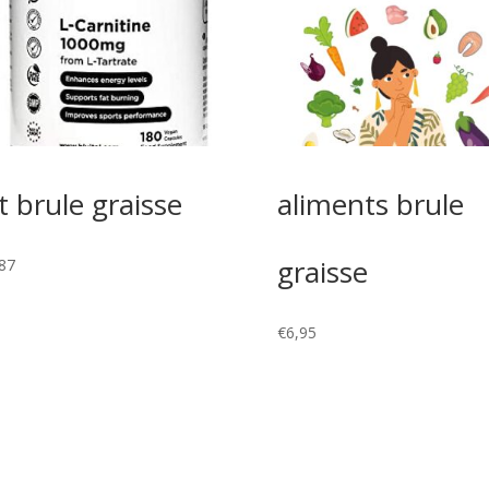
it brule graisse
aliments brule
graisse
87
€
6,95