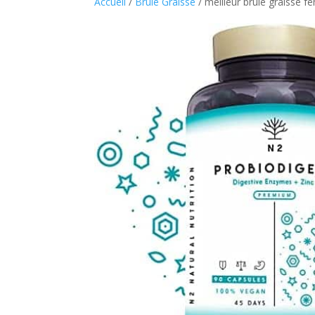
Accueil
/
Brule Graisse
/ meilleur brule graisse 