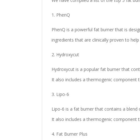
We have compiled a list of the top 5 fat b
1. PhenQ
PhenQ is a powerful fat burner that is desig
ingredients that are clinically proven to hel
2. Hydroxycut
Hydroxycut is a popular fat burner that cont
It also includes a thermogenic component t
3. Lipo-6
Lipo-6 is a fat burner that contains a blend
It also includes a thermogenic component t
4. Fat Burner Plus