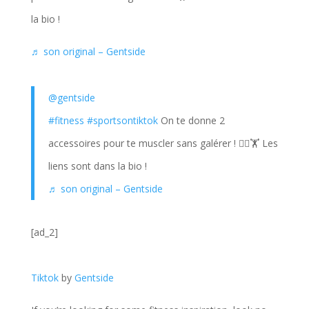
la bio !
♬ son original – Gentside
@gentside
#fitness
#sportsontiktok
On te donne 2
accessoires pour te muscler sans galérer ! 🏋️‍♀️🏋️ Les
liens sont dans la bio !
♬ son original – Gentside
[ad_2]
Tiktok
by
Gentside