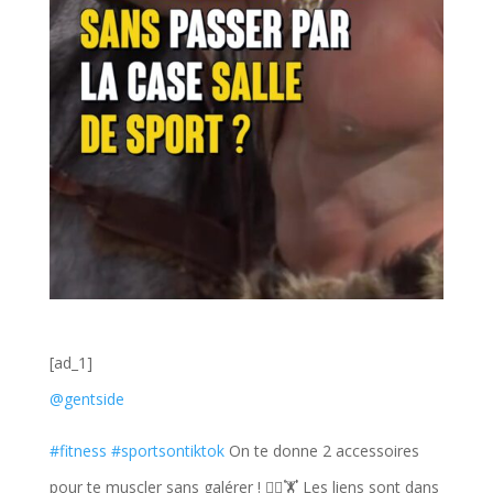
[ad_1]
@gentside
#fitness
#sportsontiktok
On te donne 2 accessoires
pour te muscler sans galérer ! 🏋️‍♀️🏋️ Les liens sont dans