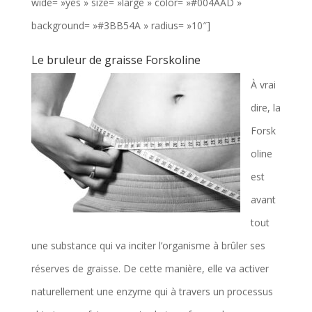
wide= »yes » size= »large » color= »#004AAD »
background= »#3BB54A » radius= »10″]
Le bruleur de graisse Forskoline
À vrai
dire, la
Forsk
oline
est
avant
tout
une substance qui va inciter l’organisme à brûler ses
réserves de graisse. De cette manière, elle va activer
naturellement une enzyme qui à travers un processus