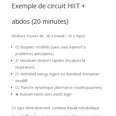
Exemple de circuit HIIT +
abdos (20 minutes)
Réalisez 4 tours de : 40 s travail / 20 s repos
🏃‍♀️ Burpees modifiés (sans saut explosif si
problèmes articulaires)
💪 Mountain climbers rapides (focalisez la
respiration)
🏋️‍♀️ Kettlebell swings légers ou dumbbell Romanian
deadlift
🧘‍♀️ Planche dynamique (alternance coudes/paumes)
🔥 Russian twists avec poids léger
Ce type d’entraînement combine travail métabolique