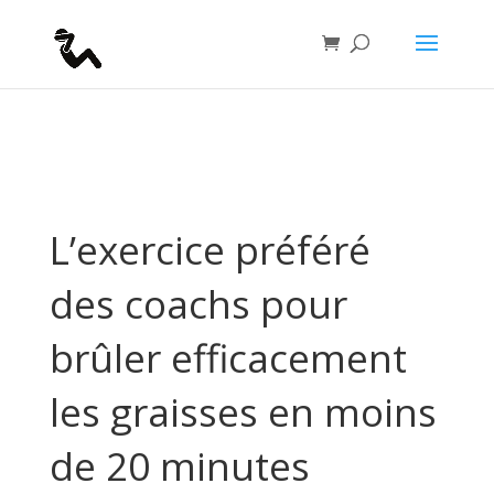
if(function_exists("seopress_display_breadcrumbs")) {
seopress_display_breadcrumbs(); }
L’exercice préféré
des coachs pour
brûler efficacement
les graisses en moins
de 20 minutes