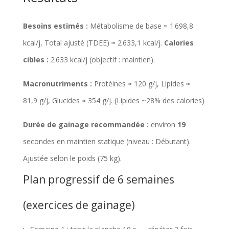
r
Besoins estimés :
Métabolisme de base ≈ 1 698,8
e
kcal/j, Total ajusté (TDEE) ≈ 2 633,1 kcal/j.
Calories
p
cibles :
2 633 kcal/j (objectif : maintien).
o
u
Macronutriments :
Protéines ≈ 120 g/j, Lipides ≈
r
81,9 g/j, Glucides ≈ 354 g/j. (Lipides ~28% des calories)
s
Durée de gainage recommandée :
environ
19
a
secondes en maintien statique (niveau : Débutant).
i
Ajustée selon le poids (75 kg).
s
Plan progressif de 6 semaines
i
r
(exercices de gainage)
â