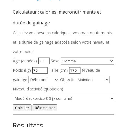
Calculateur : calories, macronutriments et
durée de gainage
Calculez vos besoins caloriques, vos macronutriments
et la durée de gainage adaptée selon votre niveau et
votre poids
F
Âge (années)
Sexe
o
Poids (kg)
Taille (cm)
Niveau de
r
gainage
Objectif
m
Niveau d’activité (quotidien)
u
l
Calculer
Réinitialiser
a
Résultats
i