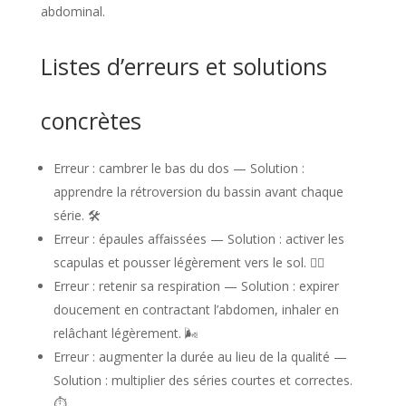
abdominal.
i
v
Listes d’erreurs et solutions
e
a
concrètes
u
d
Erreur : cambrer le bas du dos — Solution :
apprendre la rétroversion du bassin avant chaque
e
série. 🛠️
g
Erreur : épaules affaissées — Solution : activer les
a
scapulas et pousser légèrement vers le sol. 🏋️‍♀️
Erreur : retenir sa respiration — Solution : expirer
i
doucement en contractant l’abdomen, inhaler en
n
relâchant légèrement. 🌬️
a
Erreur : augmenter la durée au lieu de la qualité —
g
Solution : multiplier des séries courtes et correctes.
⏱️