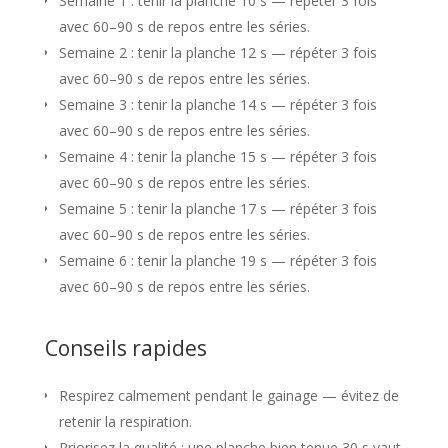
Semaine 1 : tenir la planche 10 s — répéter 3 fois
g
avec 60–90 s de repos entre les séries.
e
Semaine 2 : tenir la planche 12 s — répéter 3 fois
,
avec 60–90 s de repos entre les séries.
Semaine 3 : tenir la planche 14 s — répéter 3 fois
s
avec 60–90 s de repos entre les séries.
e
Semaine 4 : tenir la planche 15 s — répéter 3 fois
x
avec 60–90 s de repos entre les séries.
e
Semaine 5 : tenir la planche 17 s — répéter 3 fois
avec 60–90 s de repos entre les séries.
,
Semaine 6 : tenir la planche 19 s — répéter 3 fois
p
avec 60–90 s de repos entre les séries.
o
i
Conseils rapides
d
Respirez calmement pendant le gainage — évitez de
s
retenir la respiration.
,
Priorisez la qualité : une planche bien tenue 30 s vaut