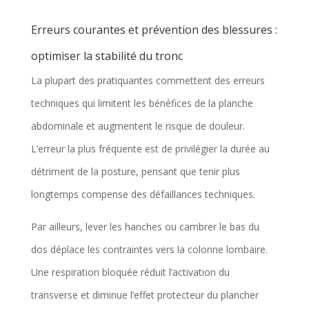
t
é
Erreurs courantes et prévention des blessures :
,
optimiser la stabilité du tronc
o
La plupart des pratiquantes commettent des erreurs
b
techniques qui limitent les bénéfices de la planche
j
abdominale et augmentent le risque de douleur.
e
L’erreur la plus fréquente est de privilégier la durée au
c
détriment de la posture, pensant que tenir plus
t
longtemps compense des défaillances techniques.
i
Par ailleurs, lever les hanches ou cambrer le bas du
f
dos déplace les contraintes vers la colonne lombaire.
e
Une respiration bloquée réduit l’activation du
t
transverse et diminue l’effet protecteur du plancher
n