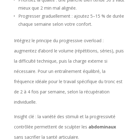
t
mieux que 2 min mal alignée.
Progresser graduellement : ajoutez 5–15 % de durée
a
chaque semaine selon votre confort.
i
l
Intégrez le principe du progressive overload :
l
augmentez d’abord le volume (répétitions, séries), puis
e
la difficulté technique, puis la charge externe si
,
nécessaire. Pour un entraînement équilibré, la
a
fréquence idéale pour le travail spécifique du tronc est
c
de 2 à 4 fois par semaine, selon la récupération
t
individuelle.
i
Insight clé : la variété des stimuli et la progressivité
v
contrôlée permettent de sculpter les
abdominaux
i
sans sacrifier la santé articulaire.